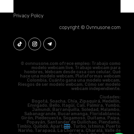
Privacy Policy
copyright © Ovnnusone.com
© ovnnusone.com ofrece empleo: Trabajo como
modelo webcam live, Trabajo webcam para
hombres, Webcam desde casa con celular, Qué
hace una modelo webcam, Plataformas webcam
Colombia, Cuánto gana una modelo webcam,
Riesgos de ser modelo webcam, Cómo ser modelo
webcam independiente.
Ciudades:
Bogotá, Soacha, Chía, Zipaquirá, Medellín,
Envigado, Bello, Itagüí, Cali, Palmira, Yumbo,
Jamundí, Barranquilla, Soledad, Malambo,
Sabanagrande, Bucaramanga, Floridablanca,
Girón, Piedecuesta, Sogamoso, Duitama, Paipa,
Popayán, Santander de Quilichao, Piendamó,
Timbío, Quibdó, Apartadó, Turbo, Istmina, Puerto
Nariño, Tarapacá, La Chorrera, Charalá, Valle de